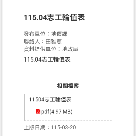
件
115.04志工輪值表
訊
息
公
發布單位：地價課
告
聯絡人：田雅慈
資料提供單位：地政局
業
115.04志工輪值表
務
資
訊
相關檔案
便
民
11504志工輪值表
服
pdf(4.97 MB)
務
機
上版日期：115-03-20
關