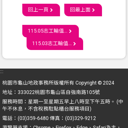
通
回上一頁
回最上面
訊
錄
政
115.05志工輪值...
府
115.03志工輪值...
資
訊
公
開
:::
回
桃園市龜山地政事務所版權所有 Copyright © 2024
首
地址：333022桃園市龜山區自強南路105號
頁
服務時間：星期一至星期五早上八時至下午五時。 (中
網
午不休息，不含稅務駐點櫃台服務項目)
站
電話：(03)359-6480 傳真：(03)329-9212
導
瀏覽器支援：Chrome、Firefox、Edge、Safari為主，
覽