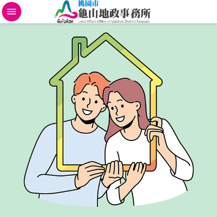
不
動
產
地
政
規
費
便
民
進
階
搜
尋