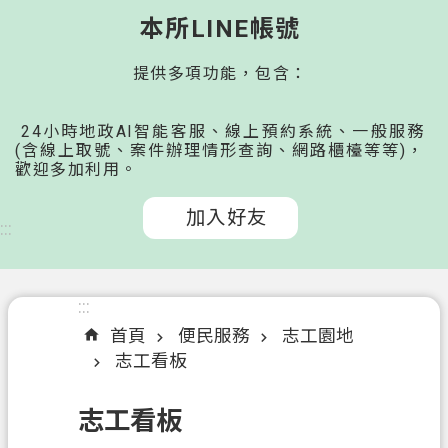
桃
本所LINE帳號
園
提供多項功能，包含：
市
政
府
24小時地政AI智能客服、線上預約系統、一般服務
所
(含線上取號、案件辦理情形查詢、網路櫃檯等等)，
歡迎多加利用。
屬
機
加入好友
關
:::
認
識
:::
我
首頁
便民服務
志工園地
們
志工看板
申
志工看板
辦
文