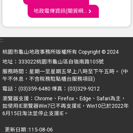
通
地政電傳資訊(關貿網...
訊
錄
政
府
:::
資
桃園市龜山地政事務所版權所有 Copyright © 2024
訊
公
地址：333022桃園市龜山區自強南路105號
開
服務時間：星期一至星期五早上八時至下午五時。 (中
午不休息，不含稅務駐點櫃台服務項目)
回
電話：(03)359-6480 傳真：(03)329-9212
首
頁
瀏覽器支援：Chrome、Firefox、Edge、Safari為主，
如使用IE瀏覽器Win7已不再支援IE，Win10已於2022年
網
6月15日淘汰並停止支援IE。
站
導
更新日期
115-08-06
覽