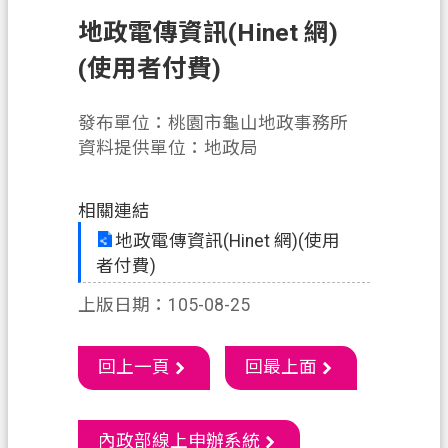
件
地政電傳資訊(Hinet 網)
訊
(使用者付費)
息
公
發布單位：桃園市龜山地政事務所
告
資料提供單位：地政局
業
務
相關連結
資
地政電傳資訊(Hinet 網)(使用
訊
者付費)
便
上版日期：105-08-25
民
服
回上一頁
回最上面
務
機
關
內政部線上申辦系統