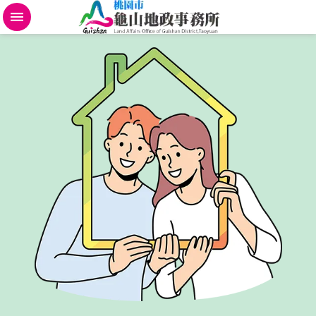
不
動
產
地
政
規
費
便
民
進
階
搜
尋