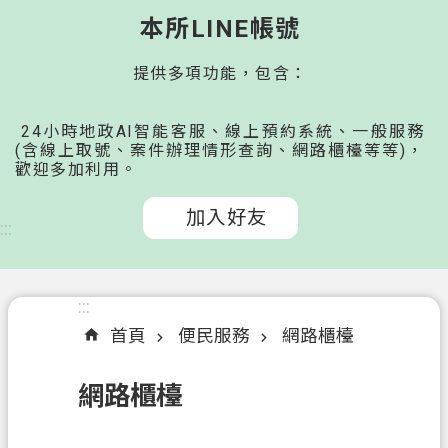
桃
本所LINE帳號
園
提供多項功能，包含：
市
政
府
24小時地政AI智能客服、線上預約系統、一般服務
所
(含線上取號、案件辦理情形查詢、網路櫃檯等等)，
歡迎多加利用。
屬
機
加入好友
關
:::
認
識
:::
我
首頁
便民服務
網路櫃檯
們
網路櫃檯
申
辦
文