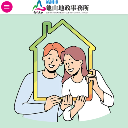
不
動
產
地
政
規
費
便
民
進
階
搜
尋