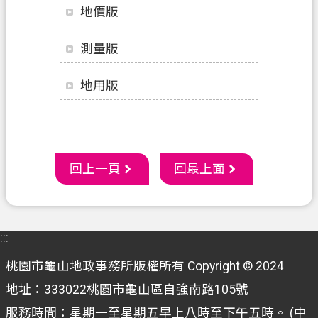
地價版
件
訊
測量版
息
公
地用版
告
業
務
資
回上一頁
回最上面
訊
便
民
:::
服
務
桃園市龜山地政事務所版權所有 Copyright © 2024
地址：333022桃園市龜山區自強南路105號
機
關
服務時間：星期一至星期五早上八時至下午五時。 (中