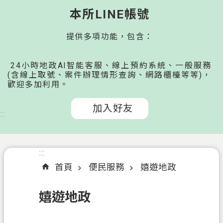
桃
本所LINE帳號
園
提供多項功能，包含：
市
政
府
24小時地政AI智能客服、線上預約系統、一般服務
所
(含線上取號、案件辦理情形查詢、網路櫃檯等等)，
歡迎多加利用。
屬
機
加入好友
關
:::
認
識
:::
我
首頁
便民服務
嬉遊地政
們
嬉遊地政
申
辦
文