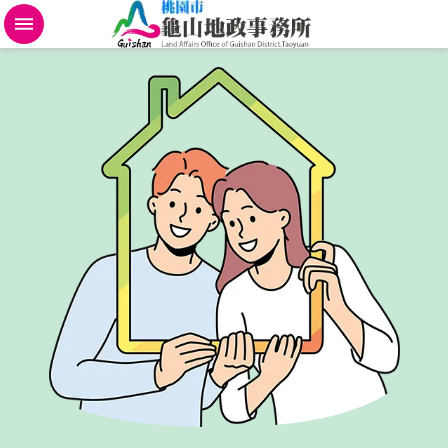
不
動
產
地
政
規
費
便
民
進
階
搜
尋