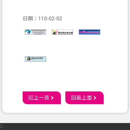
件
訊
日期：110-02-02
息
公
告
業
務
資
訊
便
民
回上一頁
回最上面
服
務
機
:::
關