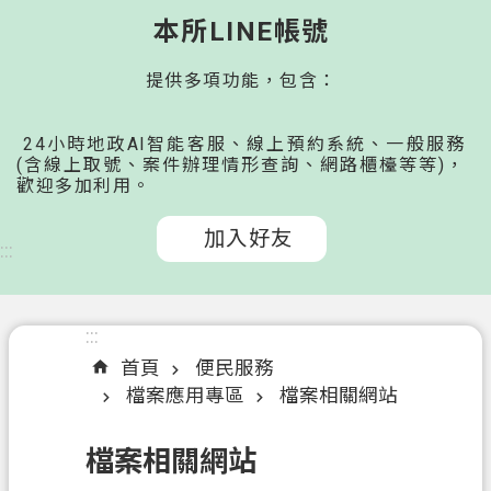
桃
本所LINE帳號
園
提供多項功能，包含：
市
政
府
24小時地政AI智能客服、線上預約系統、一般服務
所
(含線上取號、案件辦理情形查詢、網路櫃檯等等)，
歡迎多加利用。
屬
機
加入好友
關
:::
認
識
:::
我
首頁
便民服務
們
檔案應用專區
檔案相關網站
申
檔案相關網站
辦
文