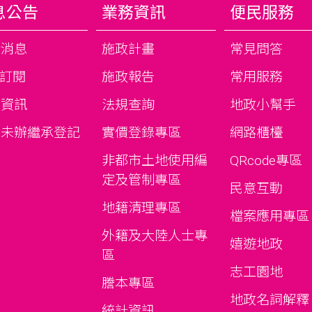
息公告
業務資訊
便民服務
新消息
施政計畫
常見問答
S訂閱
施政報告
常用服務
才資訊
法規查詢
地政小幫手
期未辦繼承登記
實價登錄專區
網路櫃檯
告
非都市土地使用編
QRcode專區
定及管制專區
民意互動
地籍清理專區
檔案應用專區
外籍及大陸人士專
嬉遊地政
區
志工園地
謄本專區
地政名詞解釋
統計資訊