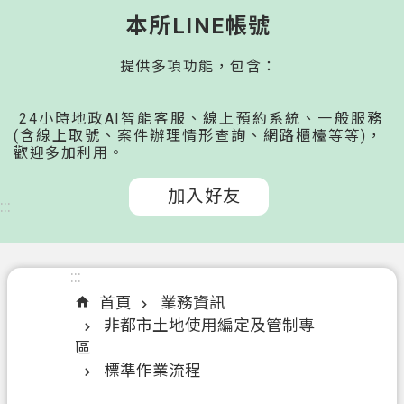
桃
本所LINE帳號
園
提供多項功能，包含：
市
政
府
24小時地政AI智能客服、線上預約系統、一般服務
所
(含線上取號、案件辦理情形查詢、網路櫃檯等等)，
歡迎多加利用。
屬
機
加入好友
關
:::
認
識
:::
我
首頁
業務資訊
們
非都市土地使用編定及管制專
區
申
標準作業流程
辦
文