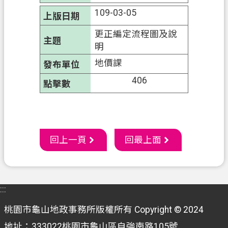
通
109-03-05
訊
錄
更正編定流程圖及說
明
政
地價課
府
資
406
訊
公
開
回上一頁
回最上面
回
首
頁
網
:::
站
桃園市龜山地政事務所版權所有 Copyright © 2024
導
地址：333022桃園市龜山區自強南路105號
覽