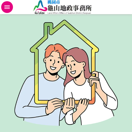
不
動
產
地
政
規
費
便
民
進
階
搜
尋