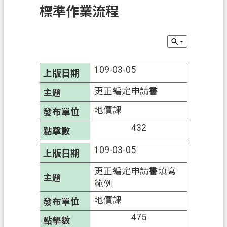
標準作業流程
件
訊
息
公
告
109-03-05
業
更正編定申請書
務
地價課
資
432
訊
便
109-03-05
民
更正編定申請書填寫
服
範例
務
地價課
機
475
關