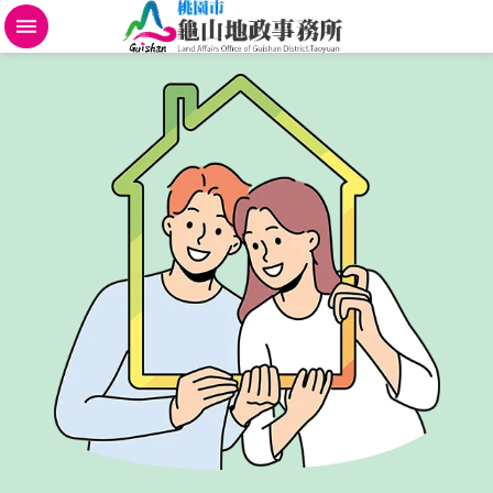
不
動
產
地
政
規
費
便
民
進
階
搜
尋