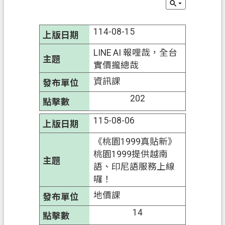
件
訊
114-08-15
息
LINE AI 報哩哉，全台
公
實價攏總哉
告
資訊課
業
202
務
資
115-08-06
訊
《桃園1999真貼新》
便
桃園1999提供越南
民
語、印尼語服務上線
服
囉！
務
地價課
機
14
關