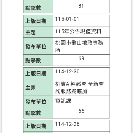
政
81
策
115-01-01
政
115年公告現值資料
府
網
桃園市龜山地政事務
站
所
資
69
料
開
114-12-30
放
桃寶AI輕鬆查 全新查
宣
詢服務攏底加
告
資訊課
65
114-12-26