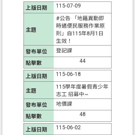
通
115-07-09
訊
#公告 「地籍異動即
錄
時通便民服務作業原
政
則」自115年8月1日
府
生效！
資
登記課
訊
44
公
開
115-06-18
回
115學年度暑假青少年
首
志工 招募中~
頁
地價課
網
48
站
導
115-06-02
覽