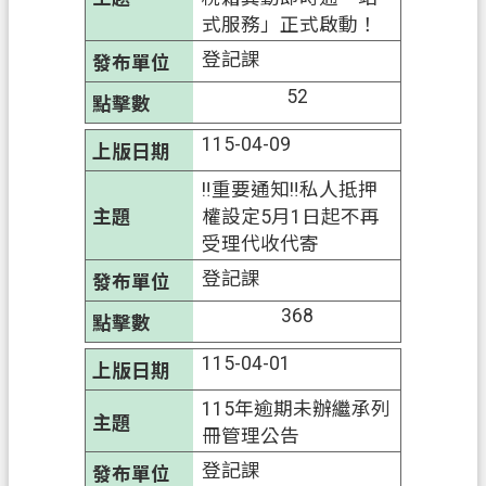
府
式服務」正式啟動！
登記課
E
n
52
g
l
115-04-09
i
s
‼️重要通知‼️私人抵押
h
權設定5月1日起不再
隱
受理代收代寄
私
登記課
權
368
政
策
115-04-01
網
115年逾期未辦繼承列
站
冊管理公告
安
登記課
全