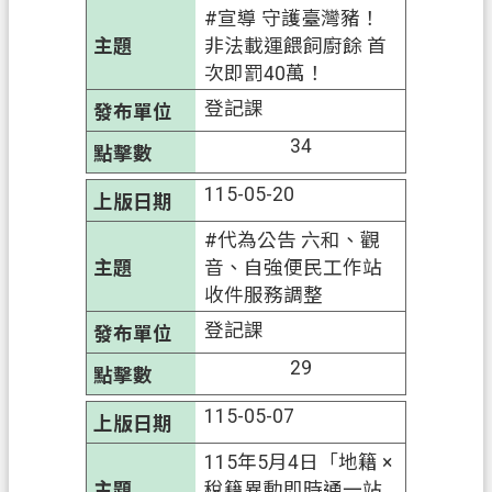
#宣導 守護臺灣豬！
市
非法載運餵飼廚餘 首
政
次即罰40萬！
信
登記課
箱
34
常
115-05-20
見
問
#代為公告 六和、觀
答
音、自強便民工作站
收件服務調整
地
政
登記課
局
29
桃
115-05-07
園
市
115年5月4日「地籍 ×
政
稅籍異動即時通一站