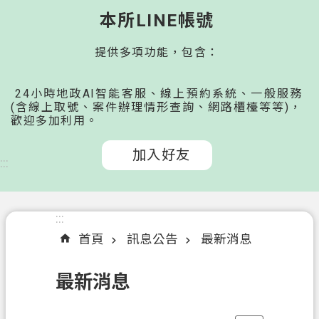
桃
本所LINE帳號
園
提供多項功能，包含：
市
政
府
24小時地政AI智能客服、線上預約系統、一般服務
所
(含線上取號、案件辦理情形查詢、網路櫃檯等等)，
歡迎多加利用。
屬
機
加入好友
關
:::
認
識
:::
我
首頁
訊息公告
最新消息
們
最新消息
申
辦
文