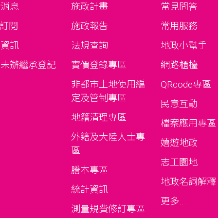
新消息
施政計畫
常見問答
S訂閱
施政報告
常用服務
才資訊
法規查詢
地政小幫手
期未辦繼承登記
實價登錄專區
網路櫃檯
告
非都市土地使用編
QRcode專區
定及管制專區
民意互動
地籍清理專區
檔案應用專區
外籍及大陸人士專
嬉遊地政
區
志工園地
謄本專區
地政名詞解釋
統計資訊
更多...
測量規費修訂專區