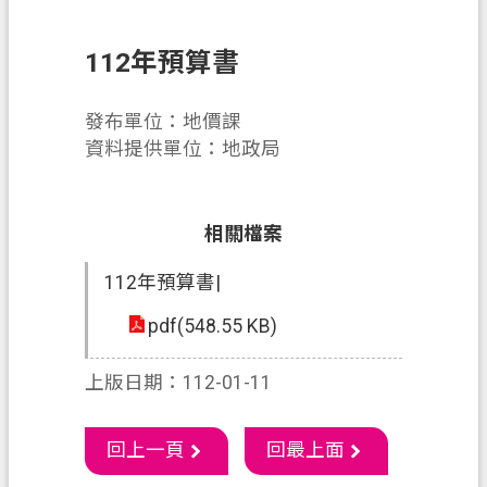
件
112年預算書
訊
息
公
發布單位：地價課
告
資料提供單位：地政局
業
務
相關檔案
資
訊
112年預算書|
便
pdf(548.55 KB)
民
服
上版日期：112-01-11
務
機
回上一頁
回最上面
關