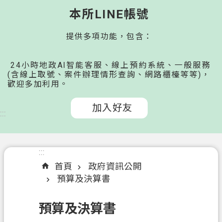
桃
本所LINE帳號
園
提供多項功能，包含：
市
政
府
24小時地政AI智能客服、線上預約系統、一般服務
所
(含線上取號、案件辦理情形查詢、網路櫃檯等等)，
歡迎多加利用。
屬
機
加入好友
關
:::
認
識
:::
我
首頁
政府資訊公開
們
預算及決算書
申
預算及決算書
辦
文