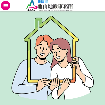
不
動
產
地
政
規
費
便
民
進
階
搜
尋