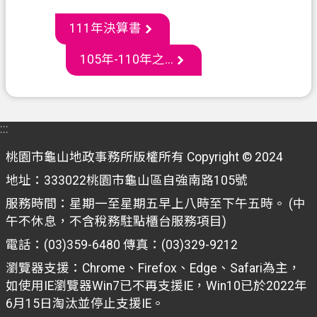
通
訊
111年決算書
錄
105年-110年之...
政
府
資
訊
:::
公
桃園市龜山地政事務所版權所有 Copyright © 2024
開
地址：333022桃園市龜山區自強南路105號
回
服務時間：星期一至星期五早上八時至下午五時。 (中
首
午不休息，不含稅務駐點櫃台服務項目)
頁
電話：(03)359-6480 傳真：(03)329-9212
網
瀏覽器支援：Chrome、Firefox、Edge、Safari為主，
站
如使用IE瀏覽器Win7已不再支援IE，Win10已於2022年
導
6月15日淘汰並停止支援IE。
覽