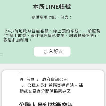
桃
本所LINE帳號
園
提供多項功能，包含：
市
政
府
24小時地政AI智能客服、線上預約系統、一般服務
所
(含線上取號、案件辦理情形查詢、網路櫃檯等等)，
歡迎多加利用。
屬
機
加入好友
關
:::
認
識
:::
我
首頁
政府資訊公開
們
公職人員利益衝突迴避法 – 補
助或交易身分關係揭露專區
申
辦
公職人員利益衝突迴
文