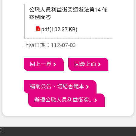
通
公職人員利益衝突迴避法第14 條
訊
案例問答
錄
pdf(102.37 KB)
政
府
上版日期：112-07-03
資
訊
公
回上一頁
回最上面
開
回
補助公告、切結書範本
首
辦理公職人員利益衝突...
頁
網
站
導
:::
覽