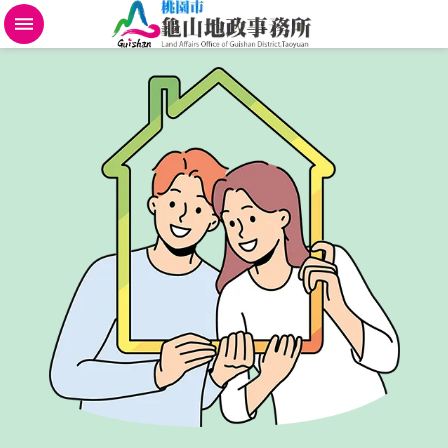
不
動
產
地
政
規
費
便
民
進
階
搜
尋