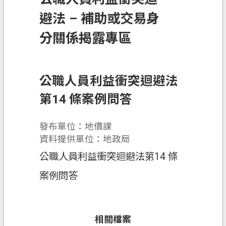
件
避法 – 補助或交易身
訊
分關係揭露專區
息
公
告
公職人員利益衝突迴避法
業
第14 條案例問答
務
資
發布單位：地價課
訊
資料提供單位：地政局
便
公職人員利益衝突迴避法第14 條
民
服
案例問答
務
機
相關檔案
關